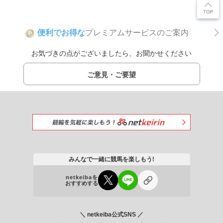
便利でお得な
プレミアムサービスのご案内
P
お気づきの点がございましたら、お聞かせください
ご意見・ご要望
みんなで一緒に競馬を楽しもう!
netkeibaを
おすすめする
＼ netkeiba公式SNS ／