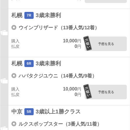
札幌
3歳未勝利
7R
◎
ウインブリザード（13番人気/12着）
10,000
購入
円
予想を見る
0
払戻
円
札幌
3歳未勝利
6R
◎
ハバタクジユウニ（14番人気/9着）
10,000
購入
円
予想を見る
0
払戻
円
中京
3歳以上1勝クラス
5R
◎
ルクスポップスター（3番人気/11着）