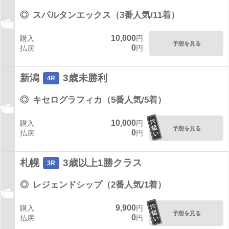
◎
スパルタンエックス（3番人気/11着）
10,000
購入
円
予想を見る
0
払戻
円
新潟
3歳未勝利
4R
◎
キセログラフィカ（5番人気/5着）
10,000
購入
円
予想を見る
0
払戻
円
札幌
3歳以上1勝クラス
3R
◎
レジェンドシップ（2番人気/1着）
9,900
購入
円
予想を見る
0
払戻
円