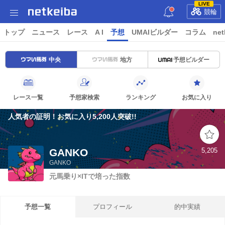
LIVE
競輪
トップ
ニュース
レース
A I
予想
UMAIビルダー
コラム
net
中央
地方
予想ビルダー
レース一覧
予想家検索
ランキング
お気に入り
人気者の証明！お気に入り5,200人突破!!
5,205
GANKO
GANKO
元馬乗り×ITで培った指数
予想一覧
プロフィール
的中実績