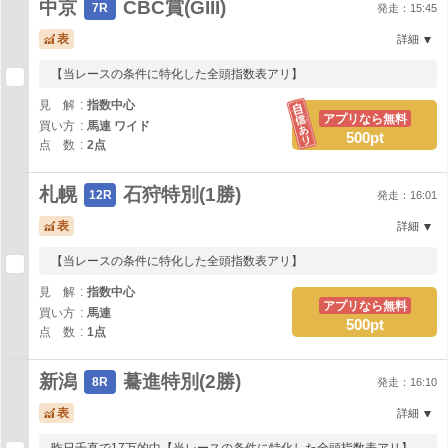
中京
CBC賞(GIII)
7R
発走：15:45
表
詳細
【当レースの条件に特化した全頭指数表アリ】
見解
指数中心
アプリなら無料
買い方
馬連 ワイド
500pt
点数
2点
札幌
石狩特別(1勝)
12R
発走：16:01
表
詳細
【当レースの条件に特化した全頭指数表アリ】
見解
指数中心
アプリなら無料
買い方
馬連
500pt
点数
1点
新潟
驀進特別(2勝)
8R
発走：16:10
表
詳細