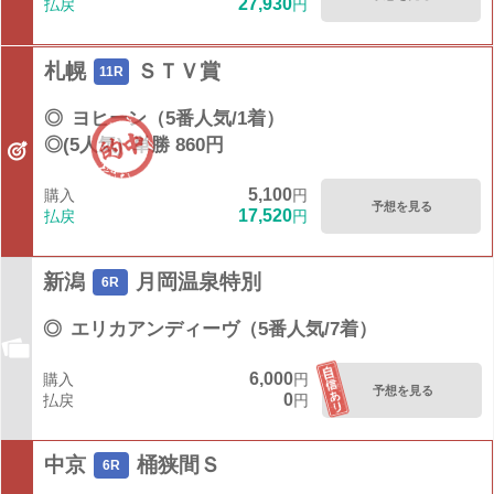
27,930
払戻
円
札幌
ＳＴＶ賞
11R
◎
ヨヒーン（5番人気/1着）
◎(5人気)
単勝 860円
5,100
購入
円
予想を見る
17,520
払戻
円
新潟
月岡温泉特別
6R
◎
エリカアンディーヴ（5番人気/7着）
6,000
購入
円
予想を見る
0
払戻
円
中京
桶狭間Ｓ
6R