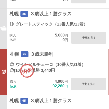
札幌
３歳以上１勝クラス
8R
◎
グレートスティック（13番人気/13着）
5,000
購入
円
予想を見る
0
払戻
円
札幌
３歳未勝利
7R
◎
ウインベルチェーロ（10番人気/1着）
◎(10人気)
単勝 3,440円
4,900
購入
円
予想を見る
92,280
払戻
円
札幌
３歳以上１勝クラス
6R