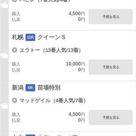
4,500
購入
円
予想を見る
0
払戻
円
札幌
クイーンＳ
11R
◎
エラトー（13番人気/13着）
10,000
購入
円
予想を見る
0
払戻
円
新潟
苗場特別
6R
◎
マッドゲイル（4番人気/7着）
4,500
購入
円
予想を見る
0
払戻
円