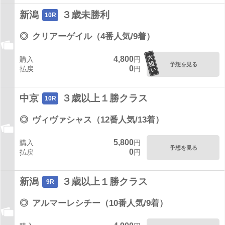
新潟
３歳未勝利
10R
◎
クリアーゲイル（4番人気/9着）
4,800
購入
円
予想を見る
0
払戻
円
中京
３歳以上１勝クラス
10R
◎
ヴィヴァシャス（12番人気/13着）
5,800
購入
円
予想を見る
0
払戻
円
新潟
３歳以上１勝クラス
9R
◎
アルマーレシチー（10番人気/9着）