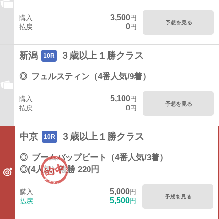
3,500
購入
円
予想を見る
0
払戻
円
新潟
３歳以上１勝クラス
10R
◎
フュルスティン（4番人気/9着）
5,100
購入
円
予想を見る
0
払戻
円
中京
３歳以上１勝クラス
10R
◎
ブームバップビート（4番人気/3着）
◎(4人気)
複勝 220円
5,000
購入
円
予想を見る
5,500
払戻
円