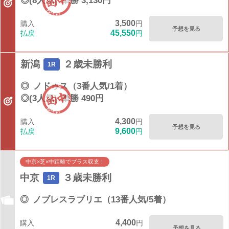
◎(8人気)
単勝 3,130円
3,500
購入
円
予想を見る
45,550
払戻
円
新潟
２歳未勝利
1R
◎
ノドゥス（3番人気/1着）
◎(3人気)
単勝 490円
4,300
購入
円
予想を見る
9,600
払戻
円
中京×芝×中距離でプラス収支！
中京
３歳未勝利
1R
◎
ノブレスラブリエ（13番人気/5着）
4,400
購入
円
予想を見る