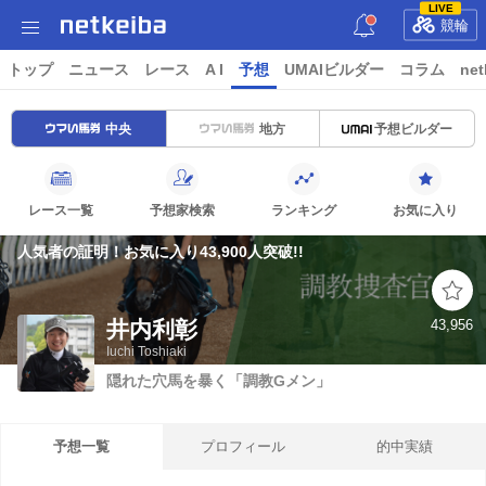
LIVE
競輪
トップ
ニュース
レース
A I
予想
UMAIビルダー
コラム
net
中央
地方
予想ビルダー
レース一覧
予想家検索
ランキング
お気に入り
人気者の証明！お気に入り43,900人突破!!
43,956
井内利彰
Iuchi Toshiaki
隠れた穴馬を暴く「調教Gメン」
予想一覧
プロフィール
的中実績